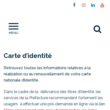
Gestion des traceurs
Lien
Lien
Lien
Li
vers
vers
vers
ve
le
le
le
la
compte
compte
compt
ch
Al
Facebook
Instagram
Linked
Yo
MENU
à
la
re
Carte d’identité
Retrouvez toutes les informations relatives à la
réalisation ou au renouvellement de votre carte
nationale d’identité.
Dans le cadre de la délivrance des titres d’identité, les
services de la Préfecture recommandent fortement les
usagers à effectuer une pré-demande en ligne via le lien