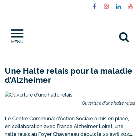
Gestion des traceurs
Lien
Lien
Lien
Li
vers
vers
vers
ve
le
le
le
la
compte
compte
compt
ch
Al
Facebook
Instagram
Linked
Yo
MENU
à
la
re
Une Halte relais pour la maladie
d’Alzheimer
Ouverture d'une halte relais
Le Centre Communal d’Action Sociale a mis en place,
en collaboration avec France Alzheimer Loiret, une
halte relais au Foyer Chavaneau depuis le 22 avril 2024.