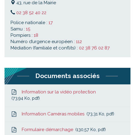
43, rue de la Mairie
02 38 52 40 22
Police nationale :
17
Samu :
15
Pompiers :
18
Numéro d’urgence européen :
112
Médiation (familiale et conflits) :
02 38 76 02 87
Documents associés
Information sur la vidéo protection
73,94
Ko
, pdf
Information Caméras mobiles
73,31
Ko
, pdf
Formulaire démarchage
130,57
Ko
, pdf