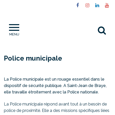
Gestion des traceurs
Lien
Lien
Lien
Li
vers
vers
vers
ve
le
le
le
la
compte
compte
compt
ch
Al
Facebook
Instagram
Linked
Yo
MENU
à
la
re
Police municipale
La Police municipale est un rouage essentiel dans le
dispositif de sécurité publique. A Saint-Jean de Braye,
elle travaille étroitement avec la Police nationale.
La Police municipale répond avant tout à un besoin de
police de proximité. Elle a des missions spécifiques liées