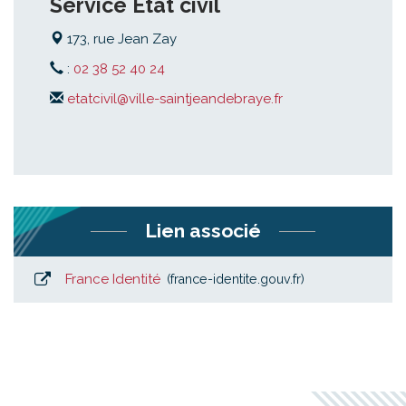
Service État civil
173, rue Jean Zay
:
02 38 52 40 24
etatcivil@ville-saintjeandebraye.fr
Lien associé
France Identité
france-identite.gouv.fr