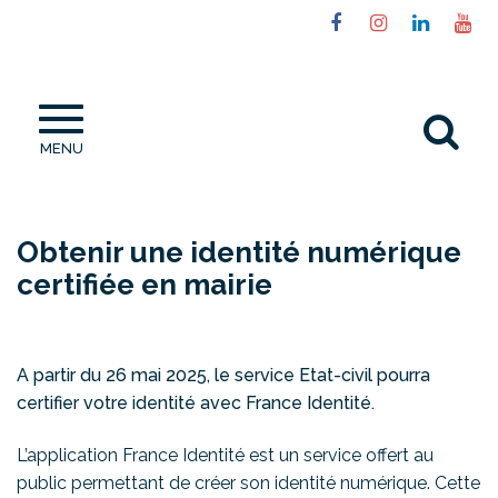
Gestion des traceurs
Lien
Lien
Lien
Li
vers
vers
vers
ve
le
le
le
la
compte
compte
compt
ch
Al
Facebook
Instagram
Linked
Yo
MENU
à
la
re
Obtenir une identité numérique
certifiée en mairie
A partir du 26 mai 2025, le service Etat-civil pourra
certifier votre identité avec France Identité.
L’application France Identité est un service offert au
public permettant de créer son identité numérique. Cette