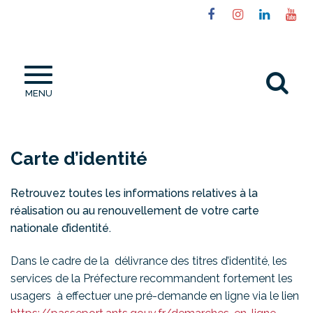
Gestion des traceurs
Lien
Lien
Lien
Li
vers
vers
vers
ve
le
le
le
la
compte
compte
compt
ch
Al
Facebook
Instagram
Linked
Yo
MENU
à
la
re
Carte d’identité
Retrouvez toutes les informations relatives à la
réalisation ou au renouvellement de votre carte
nationale d’identité.
Dans le cadre de la délivrance des titres d’identité, les
services de la Préfecture recommandent fortement les
usagers à effectuer une pré-demande en ligne via le lien