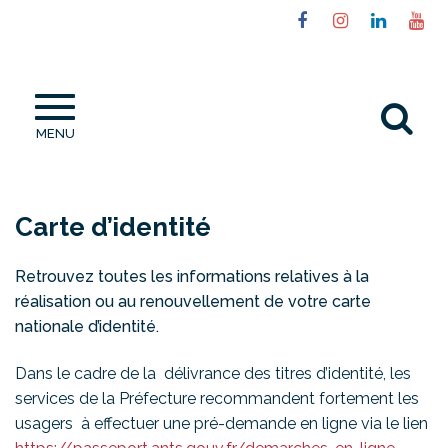
Gestion des traceurs
Lien
Lien
Lien
Li
vers
vers
vers
ve
le
le
le
la
compte
compte
compt
ch
Al
Facebook
Instagram
Linked
Yo
MENU
à
la
re
Carte d’identité
Retrouvez toutes les informations relatives à la
réalisation ou au renouvellement de votre carte
nationale d’identité.
Dans le cadre de la délivrance des titres d’identité, les
services de la Préfecture recommandent fortement les
usagers à effectuer une pré-demande en ligne via le lien