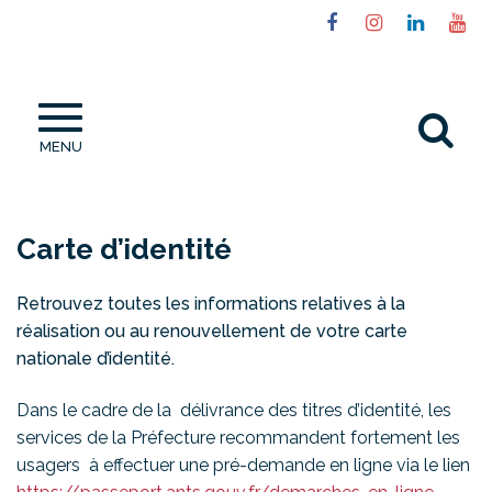
Gestion des traceurs
Lien
Lien
Lien
Li
vers
vers
vers
ve
le
le
le
la
compte
compte
compt
ch
Al
Facebook
Instagram
Linked
Yo
MENU
à
la
re
Carte d’identité
Retrouvez toutes les informations relatives à la
réalisation ou au renouvellement de votre carte
nationale d’identité.
Dans le cadre de la délivrance des titres d’identité, les
services de la Préfecture recommandent fortement les
usagers à effectuer une pré-demande en ligne via le lien