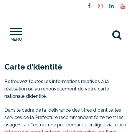
Gestion des traceurs
Lien
Lien
Lien
Li
vers
vers
vers
ve
le
le
le
la
compte
compte
compt
ch
Al
Facebook
Instagram
Linked
Yo
MENU
à
la
re
Carte d’identité
Retrouvez toutes les informations relatives à la
réalisation ou au renouvellement de votre carte
nationale d’identité.
Dans le cadre de la délivrance des titres d’identité, les
services de la Préfecture recommandent fortement les
usagers à effectuer une pré-demande en ligne via le lien