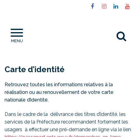
Gestion des traceurs
Lien
Lien
Lien
Li
vers
vers
vers
ve
le
le
le
la
compte
compte
compt
ch
Al
Facebook
Instagram
Linked
Yo
MENU
à
la
re
Carte d’identité
Retrouvez toutes les informations relatives à la
réalisation ou au renouvellement de votre carte
nationale d’identité.
Dans le cadre de la délivrance des titres d’identité, les
services de la Préfecture recommandent fortement les
usagers à effectuer une pré-demande en ligne via le lien