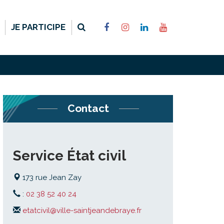
RECHERCHE
LIEN
LIEN
LIEN
LIEN
JE PARTICIPE
VERS
VERS
VERS
VERS
LE
LE
LE
LA
COMPTE
COMPTE
COMPTE
CHAÎNE
FACEBOOK
INSTAGRAM
LINKEDIN
YOUTUBE
FERMER
Contact
Service État civil
173 rue Jean Zay
:
02 38 52 40 24
etatcivil@ville-saintjeandebraye.fr