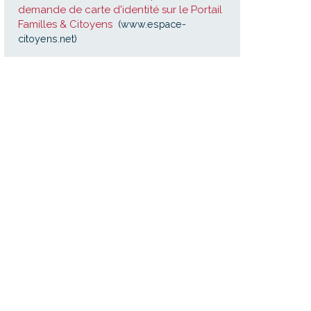
demande de carte d'identité sur le Portail
Familles & Citoyens
www.espace-
citoyens.net