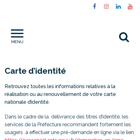
Gestion des traceurs
Lien
Lien
Lien
Li
vers
vers
vers
ve
le
le
le
la
compte
compte
compt
ch
Al
Facebook
Instagram
Linked
Yo
MENU
à
la
re
Carte d’identité
Retrouvez toutes les informations relatives à la
réalisation ou au renouvellement de votre carte
nationale d’identité.
Dans le cadre de la délivrance des titres d’identité, les
services de la Préfecture recommandent fortement les
usagers à effectuer une pré-demande en ligne via le lien