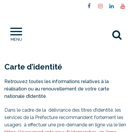
Gestion des traceurs
Lien
Lien
Lien
Li
vers
vers
vers
ve
le
le
le
la
compte
compte
compt
ch
Al
Facebook
Instagram
Linked
Yo
MENU
à
la
re
Carte d’identité
Retrouvez toutes les informations relatives à la
réalisation ou au renouvellement de votre carte
nationale d’identité.
Dans le cadre de la délivrance des titres d’identité, les
services de la Préfecture recommandent fortement les
usagers à effectuer une pré-demande en ligne via le lien