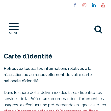
Gestion des traceurs
Lien
Lien
Lien
Li
vers
vers
vers
ve
le
le
le
la
compte
compte
compt
ch
Al
Facebook
Instagram
Linked
Yo
MENU
à
la
re
Carte d’identité
Retrouvez toutes les informations relatives à la
réalisation ou au renouvellement de votre carte
nationale d’identité.
Dans le cadre de la délivrance des titres d’identité, les
services de la Préfecture recommandent fortement les
usagers à effectuer une pré-demande en ligne via le lien