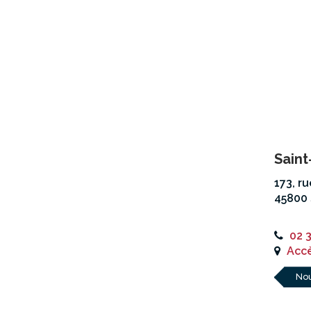
Saint
173, r
45800 
02 
Accè
Nou