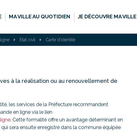
E
MA VILLE AU QUOTIDIEN
JE DÉCOUVRE MA VILLE
ligne
Etat civil
Carte d’identité
ives à la réalisation ou au renouvellement de
ntité, les services de la Préfecture recommandent
nde en ligne via le lien
ligne
. Cette formalité offre un avantage déterminant en
r qui sera ensuite enregistré dans la commune équipée