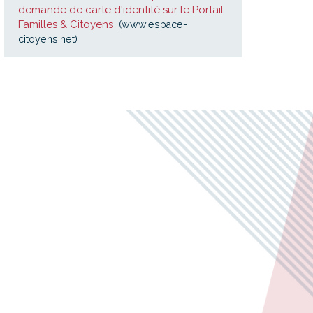
demande de carte d'identité sur le Portail
Familles & Citoyens
www.espace-
citoyens.net