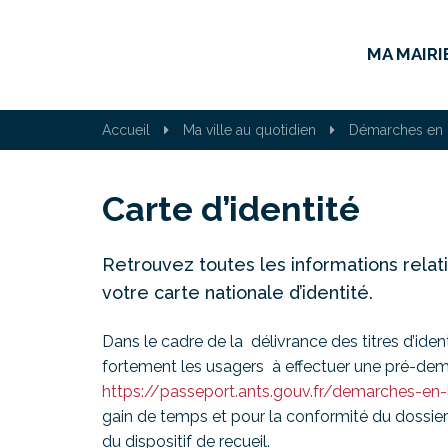
Gestion des traceurs
MA MAIRI
Accueil
Ma ville au quotidien
Démarches en 
Carte d’identité
Retrouvez toutes les informations relat
votre carte nationale d’identité.
Dans le cadre de la délivrance des titres d’ide
fortement les usagers à effectuer une pré-dema
https://passeport.ants.gouv.fr/demarches-en-
gain de temps et pour la conformité du dossie
du dispositif de recueil.