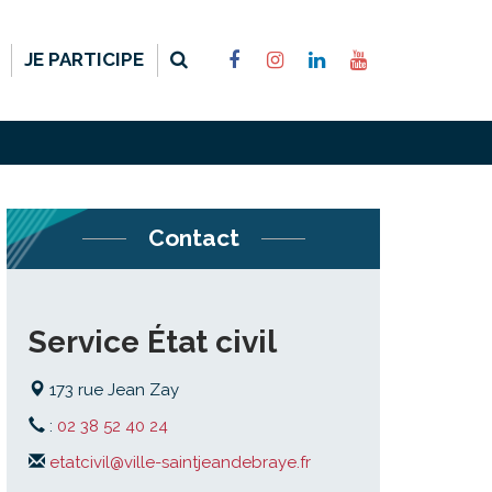
RECHERCHE
LIEN
LIEN
LIEN
LIEN
JE PARTICIPE
VERS
VERS
VERS
VERS
LE
LE
LE
LA
COMPTE
COMPTE
COMPTE
CHAÎNE
FACEBOOK
INSTAGRAM
LINKEDIN
YOUTUBE
FERMER
Contact
Service État civil
173 rue Jean Zay
:
02 38 52 40 24
etatcivil@ville-saintjeandebraye.fr