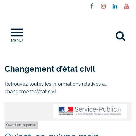
Gestion des traceurs
Lien
Lien
Lien
Li
vers
vers
vers
ve
le
le
le
la
compte
compte
compt
ch
Al
Facebook
Instagram
Linked
Yo
MENU
à
la
re
Changement d’état civil
Retrouvez toutes les informations relatives au
changement d’état civil
Question-réponse