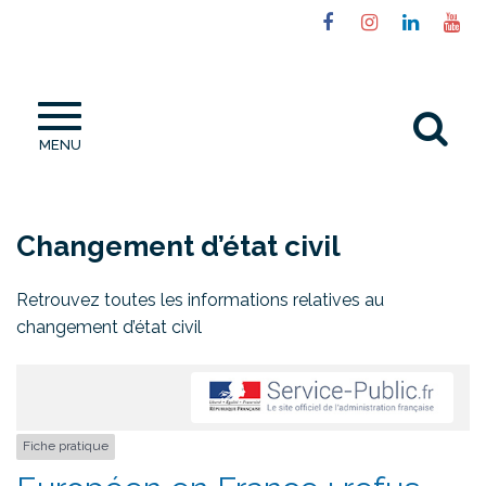
Gestion des traceurs
Lien
Lien
Lien
Li
vers
vers
vers
ve
le
le
le
la
compte
compte
compt
ch
Al
Facebook
Instagram
Linked
Yo
MENU
à
la
re
Changement d’état civil
Retrouvez toutes les informations relatives au
changement d’état civil
Fiche pratique