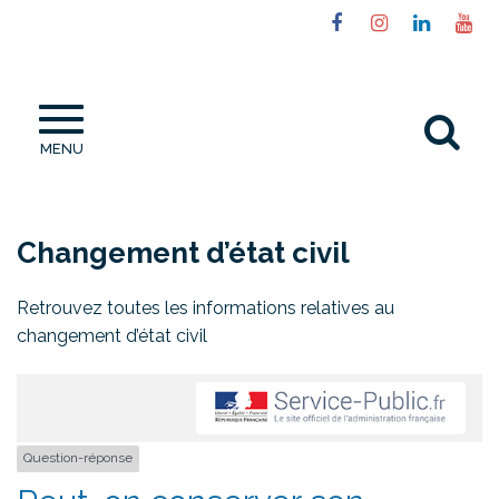
Gestion des traceurs
Lien
Lien
Lien
Li
vers
vers
vers
ve
le
le
le
la
compte
compte
compt
ch
Al
Facebook
Instagram
Linked
Yo
MENU
à
la
re
Changement d’état civil
Retrouvez toutes les informations relatives au
changement d’état civil
Question-réponse