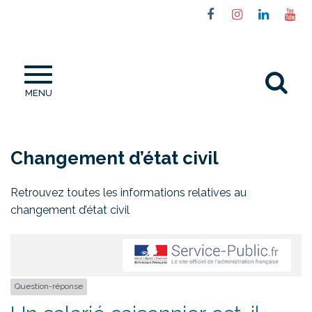
Gestion des traceurs
Lien
Lien
Lien
Li
vers
vers
vers
ve
le
le
le
la
compte
compte
compt
ch
Al
Facebook
Instagram
Linked
Yo
MENU
à
la
re
Changement d’état civil
Retrouvez toutes les informations relatives au
changement d’état civil
Question-réponse