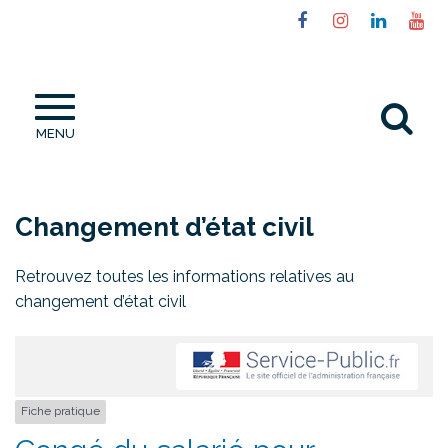
Gestion des traceurs
Lien
Lien
Lien
Li
vers
vers
vers
ve
le
le
le
la
compte
compte
compt
ch
Al
Facebook
Instagram
Linked
Yo
MENU
à
la
re
Changement d’état civil
Retrouvez toutes les informations relatives au
changement d’état civil
Fiche pratique