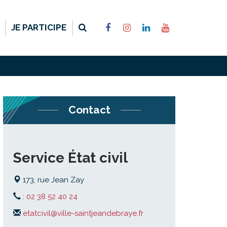
RECHERCHE
LIEN
LIEN
LIEN
LIEN
JE PARTICIPE
VERS
VERS
VERS
VERS
LE
LE
LE
LA
COMPTE
COMPTE
COMPTE
CHAÎNE
FACEBOOK
INSTAGRAM
LINKEDIN
YOUTUBE
FERMER
Contact
Service État civil
173, rue Jean Zay
:
02 38 52 40 24
etatcivil@ville-saintjeandebraye.fr