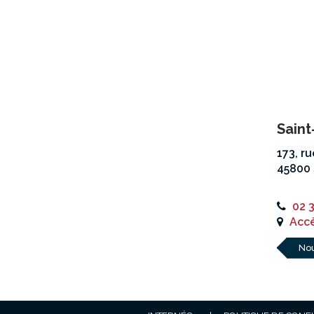
Saint
173, r
45800 
02 
Accè
Nou