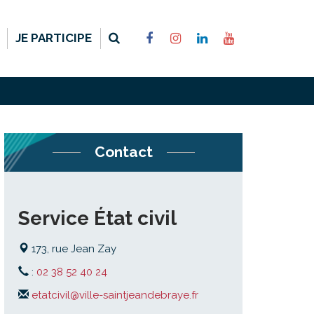
RECHERCHE
LIEN
LIEN
LIEN
LIEN
JE PARTICIPE
VERS
VERS
VERS
VERS
LE
LE
LE
LA
COMPTE
COMPTE
COMPTE
CHAÎNE
FACEBOOK
INSTAGRAM
LINKEDIN
YOUTUBE
FERMER
Contact
Service État civil
173, rue Jean Zay
:
02 38 52 40 24
etatcivil@ville-saintjeandebraye.fr