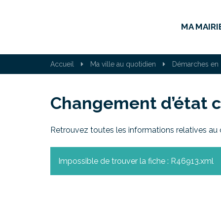
Gestion des traceurs
MA MAIRI
Accueil
Ma ville au quotidien
Démarches en 
Changement d’état ci
Retrouvez toutes les informations relatives au 
Impossible de trouver la fiche : R46913.xml