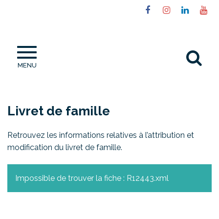
Gestion des traceurs
Lien
Lien
Lien
Li
vers
vers
vers
ve
le
le
le
la
compte
compte
compt
ch
Al
Facebook
Instagram
Linked
Yo
MENU
à
la
re
Livret de famille
Retrouvez les informations relatives à l’attribution et
modification du livret de famille.
Impossible de trouver la fiche : R12443.xml