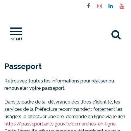
Gestion des traceurs
Lien
Lien
Lien
Li
vers
vers
vers
ve
le
le
le
la
compte
compte
compt
ch
Al
Facebook
Instagram
Linked
Yo
MENU
à
la
re
Passeport
Retrouvez toutes les informations pour réaliser ou
renouveler votre passeport.
Dans le cadre de la délivrance des titres d’identité, les
services de la Préfecture recommandent fortement les
usagers à effectuer une pré-demande en ligne via le lien
https://passeport.ants.gouv.fr/demarches-en-ligne
.