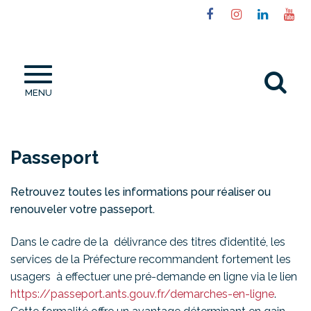
Gestion des traceurs
Lien
Lien
Lien
Li
vers
vers
vers
ve
le
le
le
la
compte
compte
compt
ch
Al
Facebook
Instagram
Linked
Yo
MENU
à
la
re
Passeport
Retrouvez toutes les informations pour réaliser ou
renouveler votre passeport.
Dans le cadre de la délivrance des titres d’identité, les
services de la Préfecture recommandent fortement les
usagers à effectuer une pré-demande en ligne via le lien
https://passeport.ants.gouv.fr/demarches-en-ligne
.