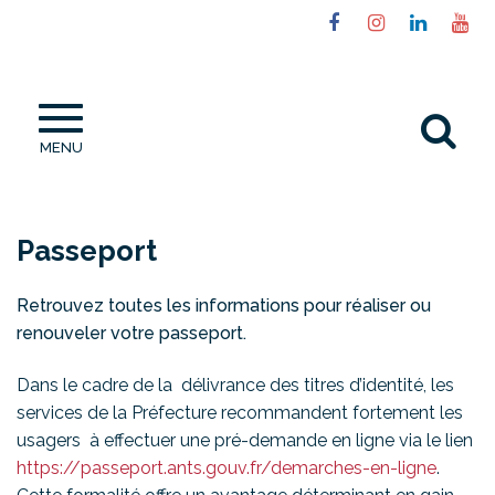
Gestion des traceurs
Lien
Lien
Lien
Li
vers
vers
vers
ve
le
le
le
la
compte
compte
compt
ch
Al
Facebook
Instagram
Linked
Yo
MENU
à
la
re
Passeport
Retrouvez toutes les informations pour réaliser ou
renouveler votre passeport.
Dans le cadre de la délivrance des titres d’identité, les
services de la Préfecture recommandent fortement les
usagers à effectuer une pré-demande en ligne via le lien
https://passeport.ants.gouv.fr/demarches-en-ligne
.