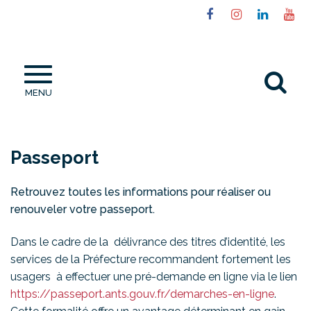
Gestion des traceurs
Lien
Lien
Lien
Li
vers
vers
vers
ve
le
le
le
la
compte
compte
compt
ch
Al
Facebook
Instagram
Linked
Yo
MENU
à
la
re
Passeport
Retrouvez toutes les informations pour réaliser ou
renouveler votre passeport.
Dans le cadre de la délivrance des titres d’identité, les
services de la Préfecture recommandent fortement les
usagers à effectuer une pré-demande en ligne via le lien
https://passeport.ants.gouv.fr/demarches-en-ligne
.