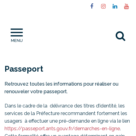
Gestion des traceurs
Lien
Lien
Lien
Li
vers
vers
vers
ve
le
le
le
la
compte
compte
compt
ch
Al
Facebook
Instagram
Linked
Yo
MENU
à
la
re
Passeport
Retrouvez toutes les informations pour réaliser ou
renouveler votre passeport.
Dans le cadre de la délivrance des titres d’identité, les
services de la Préfecture recommandent fortement les
usagers à effectuer une pré-demande en ligne via le lien
https://passeport.ants.gouv.fr/demarches-en-ligne
.