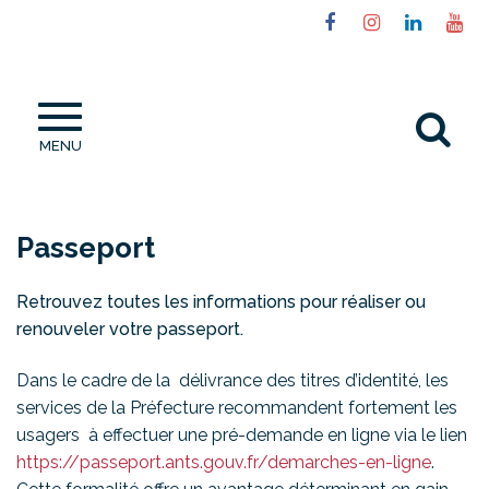
Gestion des traceurs
Lien
Lien
Lien
Li
vers
vers
vers
ve
le
le
le
la
compte
compte
compt
ch
Al
Facebook
Instagram
Linked
Yo
MENU
à
la
re
Passeport
Retrouvez toutes les informations pour réaliser ou
renouveler votre passeport.
Dans le cadre de la délivrance des titres d’identité, les
services de la Préfecture recommandent fortement les
usagers à effectuer une pré-demande en ligne via le lien
https://passeport.ants.gouv.fr/demarches-en-ligne
.