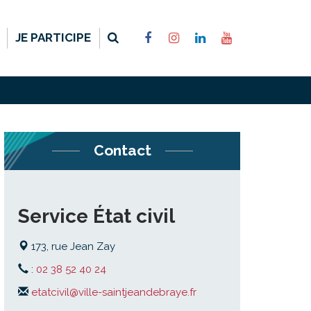
RECHERCHE
LIEN
LIEN
LIEN
LIEN
JE PARTICIPE
VERS
VERS
VERS
VERS
LE
LE
LE
LA
COMPTE
COMPTE
COMPTE
CHAÎNE
FACEBOOK
INSTAGRAM
LINKEDIN
YOUTUBE
FERMER
Contact
Service État civil
173, rue Jean Zay
:
02 38 52 40 24
etatcivil@ville-saintjeandebraye.fr