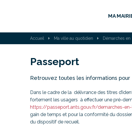
Gestion des traceurs
MA MAIRI
Accueil
Ma ville au quotidien
Démarches en 
Passeport
Retrouvez toutes les informations pour 
Dans le cadre de la délivrance des titres d’ide
fortement les usagers à effectuer une pré-dema
https://passeport.ants.gouv.fr/demarches-en-
gain de temps et pour la conformité du dossie
du dispositif de recueil.