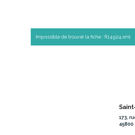
Impossible de trouver la fiche : R14924.xml
Saint
173, r
45800 