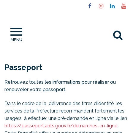
Gestion des traceurs
Lien
Lien
Lien
Li
vers
vers
vers
ve
le
le
le
la
compte
compte
compt
ch
Al
Facebook
Instagram
Linked
Yo
MENU
à
la
re
Passeport
Retrouvez toutes les informations pour réaliser ou
renouveler votre passeport.
Dans le cadre de la délivrance des titres d’identité, les
services de la Préfecture recommandent fortement les
usagers à effectuer une pré-demande en ligne via le lien
https://passeport.ants.gouv.fr/demarches-en-ligne
.