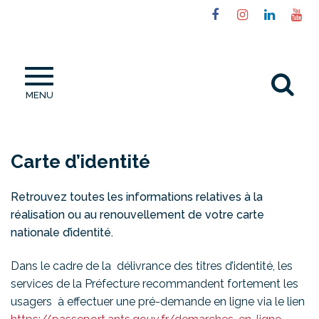
Gestion des traceurs
Lien
Lien
Lien
Li
vers
vers
vers
ve
le
le
le
la
compte
compte
compt
ch
Al
Facebook
Instagram
Linked
Yo
MENU
à
la
re
Carte d’identité
Retrouvez toutes les informations relatives à la
réalisation ou au renouvellement de votre carte
nationale d’identité.
Dans le cadre de la délivrance des titres d’identité, les
services de la Préfecture recommandent fortement les
usagers à effectuer une pré-demande en ligne via le lien