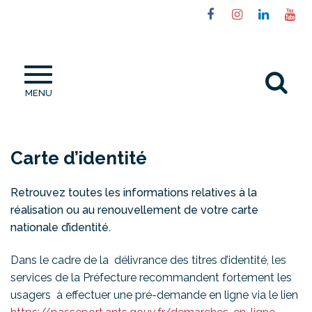
Gestion des traceurs
Lien
Lien
Lien
Li
vers
vers
vers
ve
le
le
le
la
compte
compte
compt
ch
Al
Facebook
Instagram
Linked
Yo
MENU
à
la
re
Carte d’identité
Retrouvez toutes les informations relatives à la
réalisation ou au renouvellement de votre carte
nationale d’identité.
Dans le cadre de la délivrance des titres d’identité, les
services de la Préfecture recommandent fortement les
usagers à effectuer une pré-demande en ligne via le lien