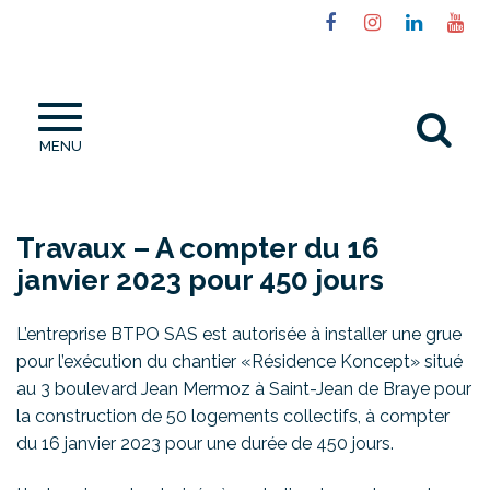
Gestion des traceurs
Lien
Lien
Lien
Li
vers
vers
vers
ve
le
le
le
la
compte
compte
compt
ch
Al
Facebook
Instagram
Linked
Yo
MENU
à
la
re
Travaux – A compter du 16
janvier 2023 pour 450 jours
L’entreprise BTPO SAS est autorisée à installer une grue
pour l’exécution du chantier «Résidence Koncept» situé
au 3 boulevard Jean Mermoz à Saint-Jean de Braye pour
la construction de 50 logements collectifs, à compter
du 16 janvier 2023 pour une durée de 450 jours.